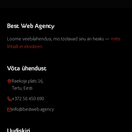
Best Web Agency
Loome veebilahendusi, mis töötavad sinu äri heaks —
mitte
lihtsalt ei eksisteeri
.
Võta ühendust
Raekoja plats 16,
Tartu, Eesti
+372 56 450 690
info@bestweb.agency
Uudiskiri