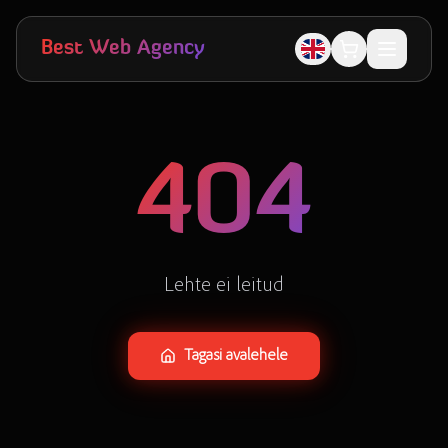
Skip to main content
Best Web Agency
404
Lehte ei leitud
Tagasi avalehele