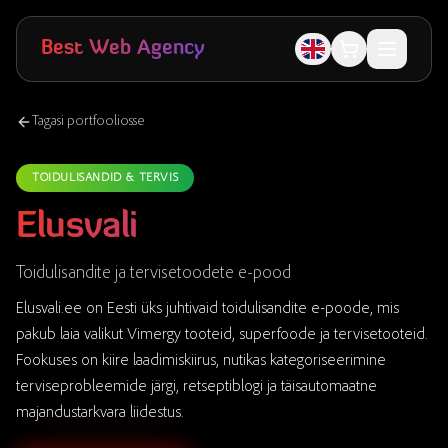
Skip to main content
Best Web Agency
Tagasi portfooliosse
TOIDULISANDID & TERVIS
Elusvali
Toidulisandite ja tervisetoodete e-pood
Elusvali.ee on Eesti üks juhtivaid toidulisandite e-poode, mis
pakub laia valikut Vimergy tooteid, superfoode ja tervisetooteid.
Fookuses on kiire laadimiskiirus, nutikas kategoriseerimine
terviseprobleemide järgi, retseptiblogi ja täisautomaatne
majandustarkvara liidestus.