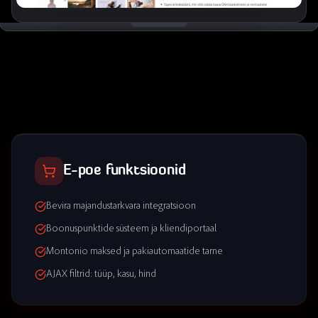
E-poe funktsioonid
Bevira majandustarkvara integratsioon
Boonuspunktide süsteem ja kliendiportaal
Montonio maksed ja pakiautomaatide tarne
AJAX filtrid: tüüp, kasu, hind