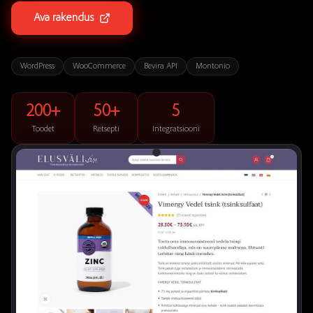
Ava rakendus
WordPress
WooCommerce
Bevira API
Montonio
200+
50+
5
Toodet
Retsepti
Integratsiooni