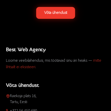
Võta ühendust
Best Web Agency
Loome veebilahendusi, mis töötavad sinu äri heaks —
mitte
lihtsalt ei eksisteeri
.
Võta ühendust
Raekoja plats 16,
Tartu, Eesti
+372 56 450 690