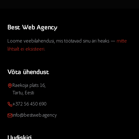
Best Web Agency
Loome veebilahendusi, mis töötavad sinu äri heaks —
mitte
lihtsalt ei eksisteeri
.
Võta ühendust
Raekoja plats 16,
Tartu, Eesti
+372 56 450 690
info@bestweb.agency
Uudiskiri