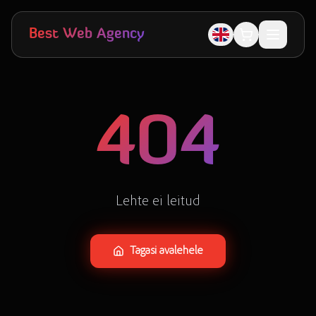
Skip to main content
Best Web Agency
404
Lehte ei leitud
Tagasi avalehele