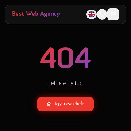
Skip to main content
Best Web Agency
404
Lehte ei leitud
Tagasi avalehele