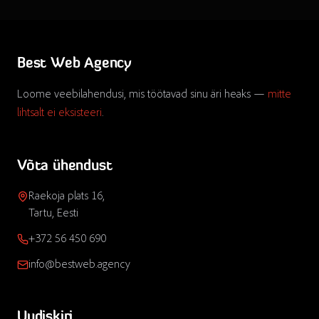
Best Web Agency
Loome veebilahendusi, mis töötavad sinu äri heaks —
mitte
lihtsalt ei eksisteeri
.
Võta ühendust
Raekoja plats 16,
Tartu, Eesti
+372 56 450 690
info@bestweb.agency
Uudiskiri